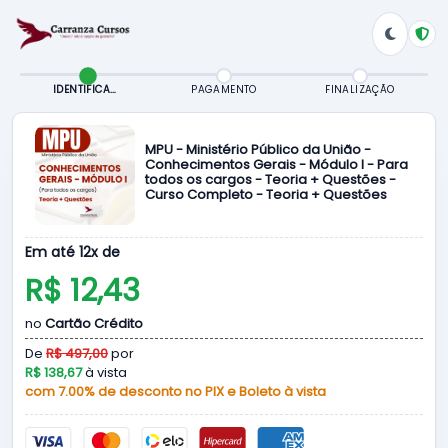
IDENTIFICAÇÃO
PAGAMENTO
FINALIZAÇÃO
MPU - Ministério Público da União -
Conhecimentos Gerais - Módulo I - Para
todos os cargos - Teoria + Questões -
Curso Completo - Teoria + Questões
Em até 12x de
R$ 12,43
no
Cartão Crédito
De
R$ 497,00
por
R$ 138,67
à vista
com 7.00% de desconto no PIX e Boleto à vista