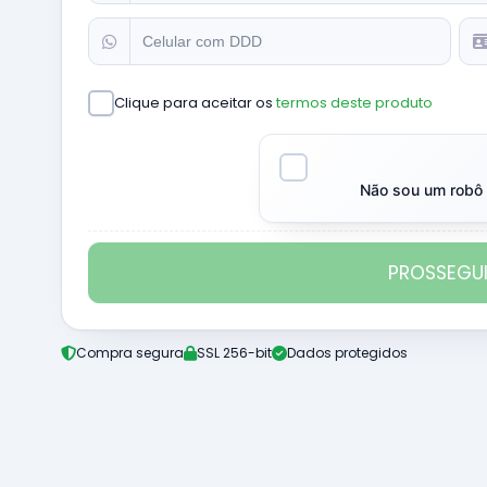
Clique para aceitar os
termos deste produto
Não sou um robô
PROSSEGU
Compra segura
SSL 256-bit
Dados protegidos