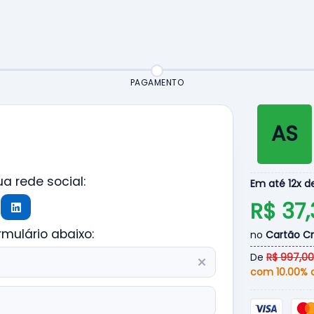
PAGAMENTO
AS
a rede social:
Em até 12x 
R$ 37
mulário abaixo:
no
Cartão Cr
De
R$ 997,00
com 10.00% d